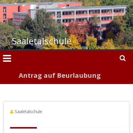
Zum
Inhalt
springen
Saaletalschule
Antrag auf Beurlaubung
Saaletalschule