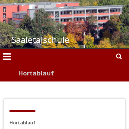
Zum
Inhalt
springen
Saaletalschule
Hortablauf
Hortablauf