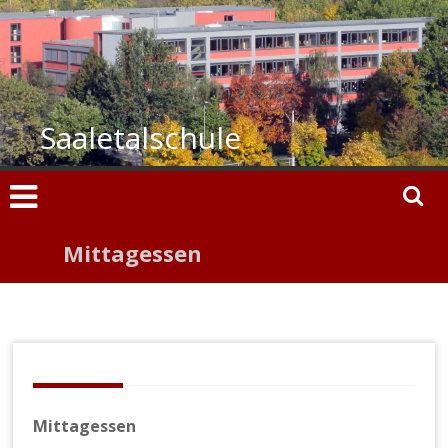
Zum
Inhalt
springen
Saaletalschule
Mittagessen
Mittagessen